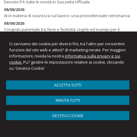
Decreto PA: tutte le novità in Gazzetta Ufficiale
08/08/2026
AI in materia di sicurezza sul lavoro: una provvidenziale retromarcia
08/08/2026
Congedo parentale tra ferie e festività: regole ed esempi per il
computo dei giorni
Ci serviamo dei cookie per diversi fini, tra l'altro per consentire
funzioni del sito web e attivit? di marketing mirate. Per maggiori
informazioni, riveda la nostra
informativa sulla privacy e sui
cookie.
Pu? gestire le impostazioni relative ai cookie, cliccando
su 'Gestisci Cookie'
ACCETTA TUTTI
Studio Razzino Rag. Irma
RIFIUTA TUTTI
Via Realini 25/b -
Induno Olona
21056
,
VA
Tel.
0332 200410
GESTISCI COOKIE
© 2026 Copyright Studio Irma Razzino. Tutti i diritti riservati | P.IVA
00758400121 |
Gestisci Cookie
-
Sitemap
-
Privacy
-
Cookie policy
-
Credits