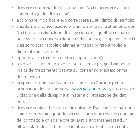
ricevere conferma dell’esistenza dei Dati e accedere al loro
contenuto (diritti di accesso);
aggiornare, modificare e/o correggere i Dati (diritto di rettifica);
chiederne la cancellazione o la limitazione del trattamento dei
Dati trattati in violazione di legge compresi quelli di cui non è
necessaria la conservazione in relazione agli scopi per i quali i
Dati sono stati raccolti o altrimenti trattati (diritto all'oblio e
diritto alla limitazione);
opporsi al trattamento (diritto di opposizione);
revocare il consenso, ove prestato, senza pregiudizio per la
liceità del trattamento basata sul consenso prestato prima
della revoca;
proporre reclamo all'Autorità di controllo (Garante per la
protezione dei dati personali
www.garanteprivacy.it
) in caso di
violazione della disciplina in materia di protezione dei dati
personali;
ricevere copia in formato elettronico dei Dati che lo riguardano
come Interessato, quando tali Dati siano stati resi nel contesto
del contratto e chiedere che tali Dati siano trasmessi ad un
altro titolare del trattamento (diritto alla portabilità dei dati).