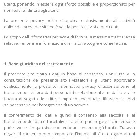
utenti, ponendo in essere ogni sforzo possibile e proporzionato per
non ledere i diritti degli utenti.
La presente privacy policy si applica esclusivamente alle attività
online del presente sito ed è valida per i suoi visitatori/utenti.
Lo scopo dell'informativa privacy è di fornire la massima trasparenza
relativamente alle informazioni che il sito raccoglie e come le usa.
1.
Base giuridica del trattamento
Il presente sito tratta i dati in base al consenso. Con l'uso o la
consultazione del presente sito i visitatori e gli utenti approvano
esplicitamente la presente informativa privacy e acconsentono al
trattamento dei loro dati personali in relazione alle modalità e alle
finalità di seguito descritte, compreso l'eventuale diffusione a terzi
se necessaria per l'erogazione di un servizio.
Il conferimento dei dati e quindi il consenso alla raccolta e al
trattamento dei dati è facoltativo, l'Utente può negare il consenso, e
può revocare in qualsiasi momento un consenso già fornito. Tuttavia
negare il consenso può comportare l'impossibilità di erogare alcuni