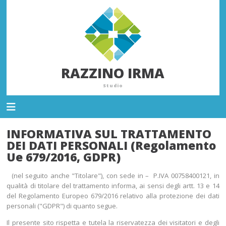
RAZZINO IRMA
Studio
INFORMATIVA SUL TRATTAMENTO
DEI DATI PERSONALI (Regolamento
Ue 679/2016, GDPR)
(nel seguito anche "Titolare"), con sede in – P.IVA 00758400121, in
qualità di titolare del trattamento informa, ai sensi degli artt. 13 e 14
del Regolamento Europeo 679/2016 relativo alla protezione dei dati
personali ("GDPR") di quanto segue.
Il presente sito rispetta e tutela la riservatezza dei visitatori e degli