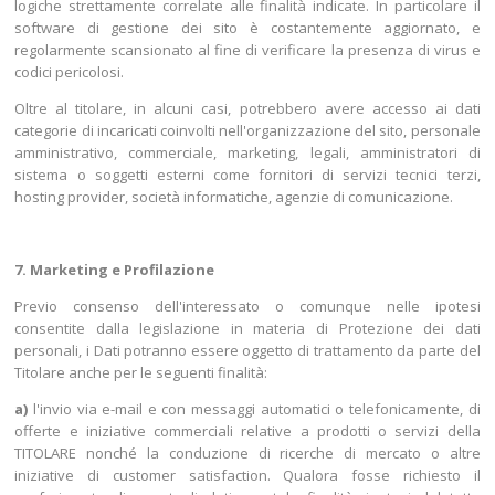
logiche strettamente correlate alle finalità indicate. In particolare il
software di gestione dei sito è costantemente aggiornato, e
regolarmente scansionato al fine di verificare la presenza di virus e
codici pericolosi.
Oltre al titolare, in alcuni casi, potrebbero avere accesso ai dati
categorie di incaricati coinvolti nell'organizzazione del sito, personale
amministrativo, commerciale, marketing, legali, amministratori di
sistema o soggetti esterni come fornitori di servizi tecnici terzi,
hosting provider, società informatiche, agenzie di comunicazione.
7.
Marketing e Profilazione
Previo consenso dell'interessato o comunque nelle ipotesi
consentite dalla legislazione in materia di Protezione dei dati
personali, i Dati potranno essere oggetto di trattamento da parte del
Titolare anche per le seguenti finalità:
a)
l'invio via e-mail e con messaggi automatici o telefonicamente, di
offerte e iniziative commerciali relative a prodotti o servizi della
TITOLARE nonché la conduzione di ricerche di mercato o altre
iniziative di customer satisfaction. Qualora fosse richiesto il