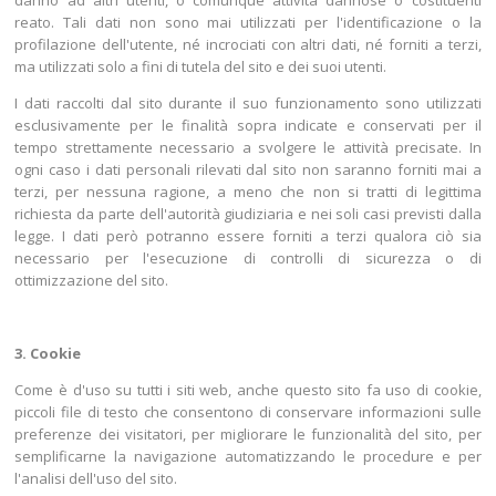
danno ad altri utenti, o comunque attività dannose o costituenti
reato. Tali dati non sono mai utilizzati per l'identificazione o la
profilazione dell'utente, né incrociati con altri dati, né forniti a terzi,
ma utilizzati solo a fini di tutela del sito e dei suoi utenti.
I dati raccolti dal sito durante il suo funzionamento sono utilizzati
esclusivamente per le finalità sopra indicate e conservati per il
tempo strettamente necessario a svolgere le attività precisate. In
ogni caso i dati personali rilevati dal sito non saranno forniti mai a
terzi, per nessuna ragione, a meno che non si tratti di legittima
richiesta da parte dell'autorità giudiziaria e nei soli casi previsti dalla
legge. I dati però potranno essere forniti a terzi qualora ciò sia
necessario per l'esecuzione di controlli di sicurezza o di
ottimizzazione del sito.
3.
Cookie
Come è d'uso su tutti i siti web, anche questo sito fa uso di cookie,
piccoli file di testo che consentono di conservare informazioni sulle
preferenze dei visitatori, per migliorare le funzionalità del sito, per
semplificarne la navigazione automatizzando le procedure e per
l'analisi dell'uso del sito.