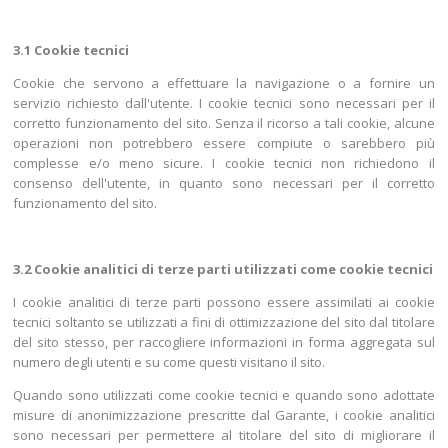
3.1
Cookie tecnici
Cookie che servono a effettuare la navigazione o a fornire un
servizio richiesto dall'utente. I cookie tecnici sono necessari per il
corretto funzionamento del sito. Senza il ricorso a tali cookie, alcune
operazioni non potrebbero essere compiute o sarebbero più
complesse e/o meno sicure. I cookie tecnici non richiedono il
consenso dell'utente, in quanto sono necessari per il corretto
funzionamento del sito.
3.2
Cookie analitici di terze parti utilizzati come cookie tecnici
I cookie analitici di terze parti possono essere assimilati ai cookie
tecnici soltanto se utilizzati a fini di ottimizzazione del sito dal titolare
del sito stesso, per raccogliere informazioni in forma aggregata sul
numero degli utenti e su come questi visitano il sito.
Quando sono utilizzati come cookie tecnici e quando sono adottate
misure di anonimizzazione prescritte dal Garante, i cookie analitici
sono necessari per permettere al titolare del sito di migliorare il