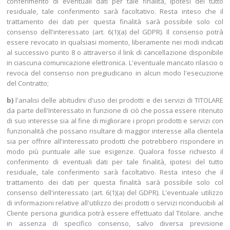
conferimento di eventuali dati per tale finalità, ipotesi del tutto
residuale, tale conferimento sarà facoltativo. Resta inteso che il
trattamento dei dati per questa finalità sarà possibile solo col
consenso dell'interessato (art. 6(1)(a) del GDPR). Il consenso potrà
essere revocato in qualsiasi momento, liberamente nei modi indicati
al successivo punto 8 o attraverso il link di cancellazione disponibile
in ciascuna comunicazione elettronica. L'eventuale mancato rilascio o
revoca del consenso non pregiudicano in alcun modo l'esecuzione
del Contratto;
b)
l'analisi delle abitudini d'uso dei prodotti e dei servizi di TITOLARE
da parte dell'Interessato in funzione di ciò che possa essere ritenuto
di suo interesse sia al fine di migliorare i propri prodotti e servizi con
funzionalità che possano risultare di maggior interesse alla clientela
sia per offrire all'interessato prodotti che potrebbero rispondere in
modo più puntuale alle sue esigenze. Qualora fosse richiesto il
conferimento di eventuali dati per tale finalità, ipotesi del tutto
residuale, tale conferimento sarà facoltativo. Resta inteso che il
trattamento dei dati per questa finalità sarà possibile solo col
consenso dell'interessato (art. 6(1)(a) del GDPR). L'eventuale utilizzo
di informazioni relative all'utilizzo dei prodotti o servizi riconducibili al
Cliente persona giuridica potrà essere effettuato dal Titolare. anche
in assenza di specifico consenso, salvo diversa previsione