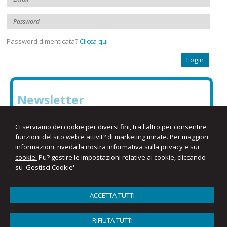
Password dimenticata?
Clicca qui
Newsletter
Inserisci il tuo indirizzo e-mail per iscriverti alla nostra
Ci serviamo dei cookie per diversi fini, tra l'altro per consentire
newsletter
funzioni del sito web e attivit? di marketing mirate. Per maggiori
informazioni, riveda la nostra
informativa sulla privacy e sui
cookie.
Pu? gestire le impostazioni relative ai cookie, cliccando
su 'Gestisci Cookie'
ACCETTA TUTTI
Studio Razzino Rag. Irma
RIFIUTA TUTTI