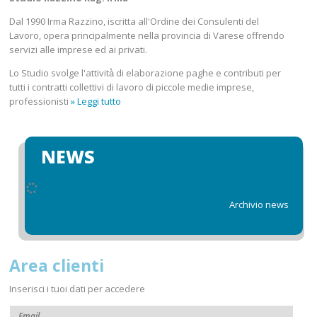
Dal 1990 Irma Razzino, iscritta all'Ordine dei Consulenti del
Lavoro, opera principalmente nella provincia di Varese offrendo
servizi alle imprese ed ai privati.
Lo Studio svolge l'attività̀ di elaborazione paghe e contributi per
tutti i contratti collettivi di lavoro di piccole medie imprese,
professionisti
» Leggi tutto
NEWS
Archivio news
Area clienti
Inserisci i tuoi dati per accedere